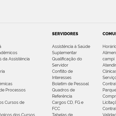
SERVIDORES
COMU
á
Assistência à Saúde
Horári
adêmicos
Suplementar
Alimen
s da Assistência
Qualificação do
campi
Servidor
Atendi
ria
Conflito de
Clínica
Interesses
Serviç
êmicas
Boletim de Pessoal
Contra
de Processos
Quadros de
Parque
Referência
Compr
os Cursos de
Cargos CD, FG e
Licitaç
FCC
Contra
ógicos dos Cursos
Tabelas de
Valida