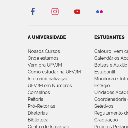
A UNIVERSIDADE
ESTUDANTES
Nossos Cursos
Calouro, vem c
Onde estamos
Calendários Ac
Vem pra UFVJM
Bolsas e Auxílio
Como estudar na UFVJM
Estudantil
Internacionalização
Monitoria e Tuto
UFVJM em Números
Estágio
Conselhos
Unidades Acad
Reitoria
Coordenadoria 
Pró-Reitorias
Seletivos
Diretorias
Regulamento d
Biblioteca
Graduação
Centro de Inovação
Projetos Pedag