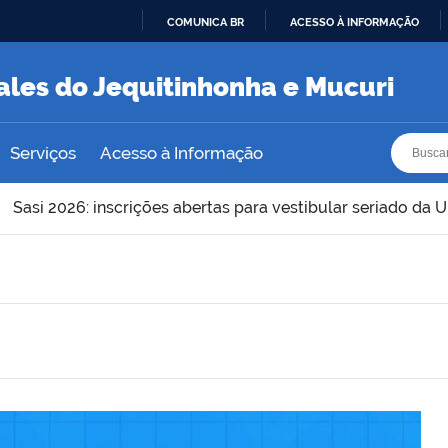
COMUNICA BR
ACESSO À INFORMAÇÃO
IR
PARA
ales do Jequitinhonha e Mucuri
O
CONTEÚDO
Busca
Busca
Serviços
Acesso à Informação
Sasi 2026: inscrições abertas para vestibular seriado da