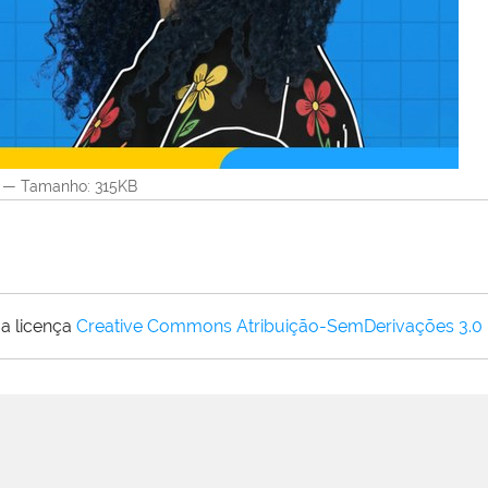
—
Tamanho
: 315KB
a licença
Creative Commons Atribuição-SemDerivações 3.0