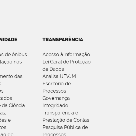
NIDADE
TRANSPARÊNCIA
os de ônibus
Acesso à informação
tação nos
Lei Geral de Proteção
de Dados
mento das
Analisa UFVJM
s
Escritório de
os
Processos
tados
Governança
 da Ciência
Integridade
as,
Transparência e
ões e
Prestação de Contas
tos
Pesquisa Pública de
ção de
Processos