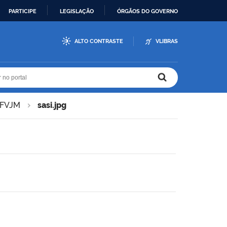
PARTICIPE
LEGISLAÇÃO
ÓRGÃOS DO GOVERNO
ALTO CONTRASTE
VLIBRAS
r no portal
r no portal
 UFVJM
sasi.jpg