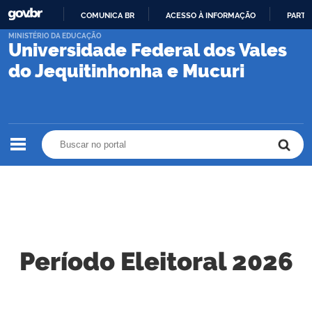
COMUNICA BR
ACESSO À INFORMAÇÃO
PARTI
IR
MINISTÉRIO DA EDUCAÇÃO
Universidade Federal dos Vales
PARA
O
do Jequitinhonha e Mucuri
CONTEÚDO
Buscar no portal
Buscar no portal
Período Eleitoral 2026