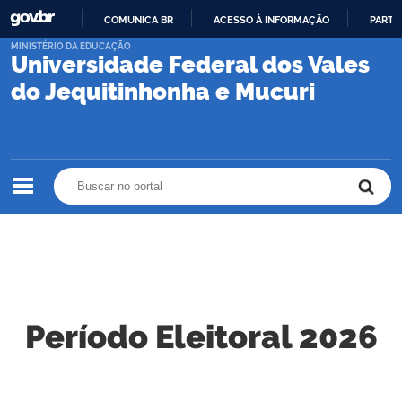
COMUNICA BR
ACESSO À INFORMAÇÃO
PARTI
IR
MINISTÉRIO DA EDUCAÇÃO
Universidade Federal dos Vales
PARA
O
do Jequitinhonha e Mucuri
CONTEÚDO
Buscar no portal
Buscar no portal
Período Eleitoral 2026