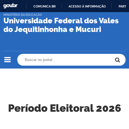
COMUNICA BR
ACESSO À INFORMAÇÃO
PARTI
IR
MINISTÉRIO DA EDUCAÇÃO
Universidade Federal dos Vales
PARA
O
do Jequitinhonha e Mucuri
CONTEÚDO
Buscar no portal
Buscar no portal
Período Eleitoral 2026