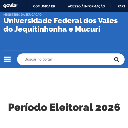
COMUNICA BR
ACESSO À INFORMAÇÃO
PARTI
IR
MINISTÉRIO DA EDUCAÇÃO
Universidade Federal dos Vales
PARA
O
do Jequitinhonha e Mucuri
CONTEÚDO
Buscar no portal
Buscar no portal
Período Eleitoral 2026