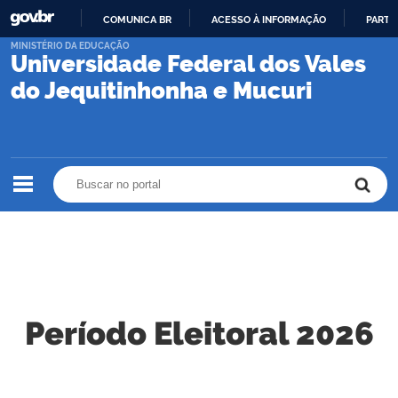
COMUNICA BR
ACESSO À INFORMAÇÃO
PARTI
IR
MINISTÉRIO DA EDUCAÇÃO
Universidade Federal dos Vales
PARA
O
do Jequitinhonha e Mucuri
CONTEÚDO
Buscar no portal
Buscar no portal
Período Eleitoral 2026