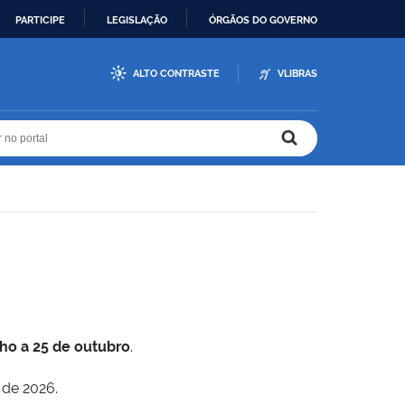
PARTICIPE
LEGISLAÇÃO
ÓRGÃOS DO GOVERNO
ALTO CONTRASTE
VLIBRAS
r no portal
r no portal
lho a 25 de outubro
.
 de 2026.