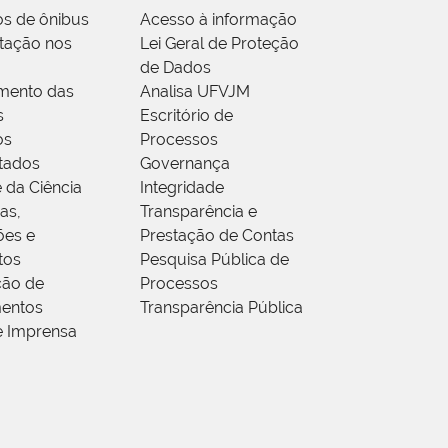
os de ônibus
Acesso à informação
tação nos
Lei Geral de Proteção
de Dados
mento das
Analisa UFVJM
s
Escritório de
os
Processos
tados
Governança
 da Ciência
Integridade
as,
Transparência e
ões e
Prestação de Contas
tos
Pesquisa Pública de
ção de
Processos
entos
Transparência Pública
e Imprensa