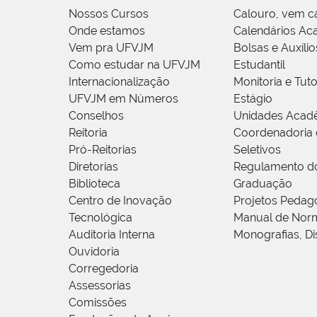
Nossos Cursos
Calouro, vem c
Onde estamos
Calendários Ac
Vem pra UFVJM
Bolsas e Auxílio
Como estudar na UFVJM
Estudantil
Internacionalização
Monitoria e Tuto
UFVJM em Números
Estágio
Conselhos
Unidades Acad
Reitoria
Coordenadoria 
Pró-Reitorias
Seletivos
Diretorias
Regulamento d
Biblioteca
Graduação
Centro de Inovação
Projetos Pedag
Tecnológica
Manual de Norm
Auditoria Interna
Monografias, Di
Ouvidoria
Corregedoria
Assessorias
Comissões