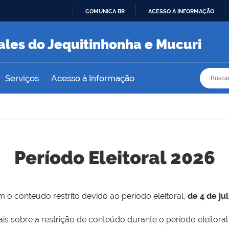
COMUNICA BR
ACESSO À INFORMAÇÃO
IR
PARA
ales do Jequitinhonha e Mucuri
O
CONTEÚDO
Busca
Busca
Serviços
Acesso à Informação
Período Eleitoral 2026
 o conteúdo restrito devido ao período eleitoral,
de 4 de ju
is sobre a restrição de conteúdo durante o período eleitoral