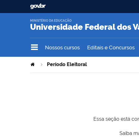
MINISTÉRIO DA EDUCAÇÃO
Universidade Federal dos V
Nossos cursos
Editais e Concursos
Período Eleitoral
Essa seção está com
Saiba ma