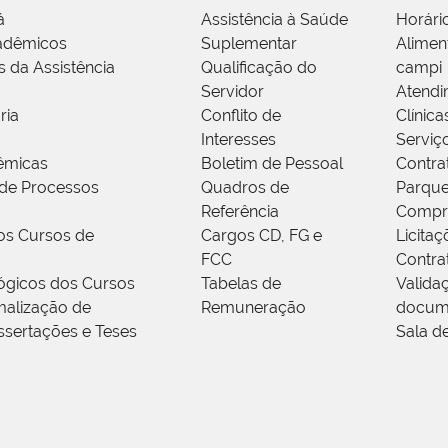
á
Assistência à Saúde
Horári
adêmicos
Suplementar
Alimen
s da Assistência
Qualificação do
campi
Servidor
Atendi
ria
Conflito de
Clínica
Interesses
Serviç
êmicas
Boletim de Pessoal
Contra
de Processos
Quadros de
Parque
Referência
Compr
os Cursos de
Cargos CD, FG e
Licitaç
FCC
Contra
ógicos dos Cursos
Tabelas de
Valida
alização de
Remuneração
docum
ssertações e Teses
Sala d