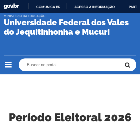
COMUNICA BR
ACESSO À INFORMAÇÃO
PARTI
IR
MINISTÉRIO DA EDUCAÇÃO
Universidade Federal dos Vales
PARA
O
do Jequitinhonha e Mucuri
CONTEÚDO
Buscar no portal
Buscar no portal
Período Eleitoral 2026