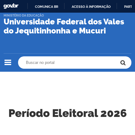
COMUNICA BR
ACESSO À INFORMAÇÃO
PARTI
IR
MINISTÉRIO DA EDUCAÇÃO
Universidade Federal dos Vales
PARA
O
do Jequitinhonha e Mucuri
CONTEÚDO
Buscar no portal
Buscar no portal
Período Eleitoral 2026