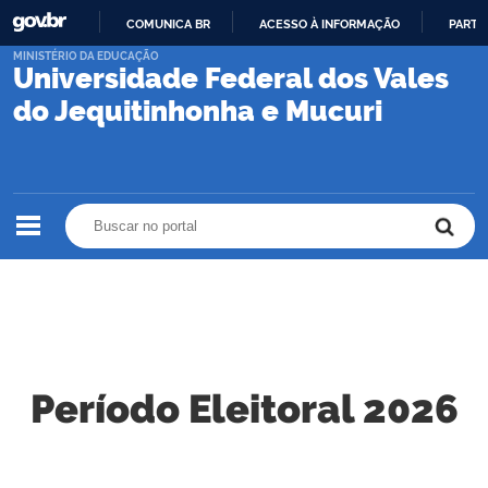
COMUNICA BR
ACESSO À INFORMAÇÃO
PARTI
IR
MINISTÉRIO DA EDUCAÇÃO
Universidade Federal dos Vales
PARA
O
do Jequitinhonha e Mucuri
CONTEÚDO
Buscar no portal
Buscar no portal
Período Eleitoral 2026