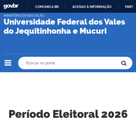
COMUNICA BR
ACESSO À INFORMAÇÃO
PARTI
IR
MINISTÉRIO DA EDUCAÇÃO
Universidade Federal dos Vales
PARA
O
do Jequitinhonha e Mucuri
CONTEÚDO
Buscar no portal
Buscar no portal
Período Eleitoral 2026