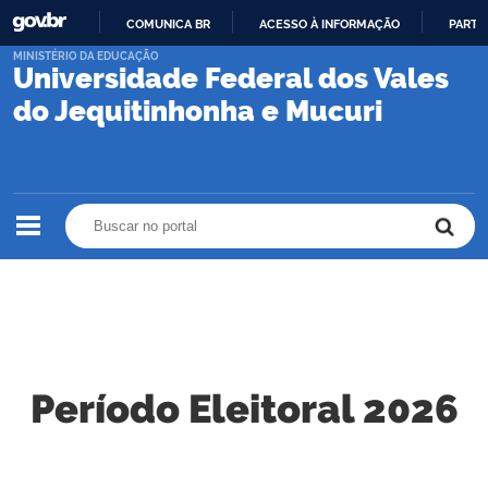
COMUNICA BR
ACESSO À INFORMAÇÃO
PARTI
IR
MINISTÉRIO DA EDUCAÇÃO
Universidade Federal dos Vales
PARA
O
do Jequitinhonha e Mucuri
CONTEÚDO
Buscar no portal
Buscar no portal
Período Eleitoral 2026