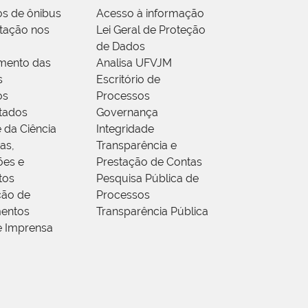
os de ônibus
Acesso à informação
tação nos
Lei Geral de Proteção
de Dados
mento das
Analisa UFVJM
s
Escritório de
os
Processos
tados
Governança
 da Ciência
Integridade
as,
Transparência e
ões e
Prestação de Contas
tos
Pesquisa Pública de
ção de
Processos
entos
Transparência Pública
e Imprensa