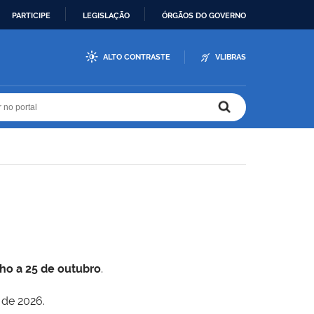
PARTICIPE
LEGISLAÇÃO
ÓRGÃOS DO GOVERNO
ALTO CONTRASTE
VLIBRAS
r no portal
r no portal
lho a 25 de outubro
.
 de 2026.