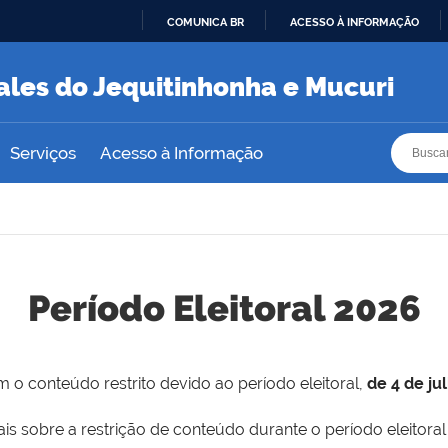
COMUNICA BR
ACESSO À INFORMAÇÃO
IR
PARA
ales do Jequitinhonha e Mucuri
O
CONTEÚDO
Busca
Busca
Serviços
Acesso à Informação
Período Eleitoral 2026
 o conteúdo restrito devido ao período eleitoral,
de 4 de ju
is sobre a restrição de conteúdo durante o período eleitoral