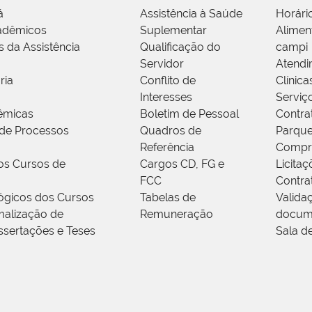
á
Assistência à Saúde
Horári
adêmicos
Suplementar
Alimen
s da Assistência
Qualificação do
campi
Servidor
Atendi
ria
Conflito de
Clínica
Interesses
Serviç
êmicas
Boletim de Pessoal
Contra
de Processos
Quadros de
Parque
Referência
Compr
os Cursos de
Cargos CD, FG e
Licitaç
FCC
Contra
ógicos dos Cursos
Tabelas de
Valida
alização de
Remuneração
docum
ssertações e Teses
Sala d