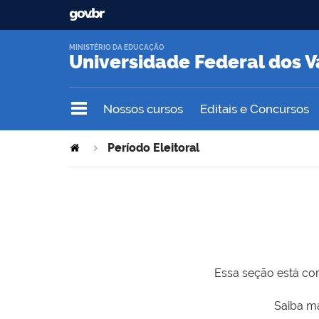
MINISTÉRIO DA EDUCAÇÃO
Universidade Federal dos V
Nossos cursos
Editais e Concursos
Período Eleitoral
Essa seção está com
Saiba ma