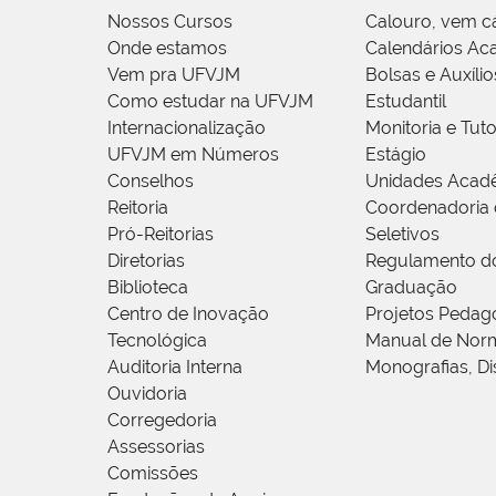
Nossos Cursos
Calouro, vem c
Onde estamos
Calendários Ac
Vem pra UFVJM
Bolsas e Auxílio
Como estudar na UFVJM
Estudantil
Internacionalização
Monitoria e Tuto
UFVJM em Números
Estágio
Conselhos
Unidades Acad
Reitoria
Coordenadoria 
Pró-Reitorias
Seletivos
Diretorias
Regulamento d
Biblioteca
Graduação
Centro de Inovação
Projetos Pedag
Tecnológica
Manual de Norm
Auditoria Interna
Monografias, Di
Ouvidoria
Corregedoria
Assessorias
Comissões