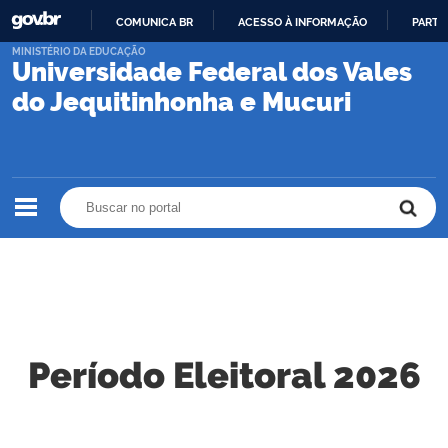
COMUNICA BR
ACESSO À INFORMAÇÃO
PARTI
IR
MINISTÉRIO DA EDUCAÇÃO
Universidade Federal dos Vales
PARA
O
do Jequitinhonha e Mucuri
CONTEÚDO
Buscar no portal
Buscar no portal
Período Eleitoral 2026