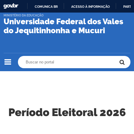
COMUNICA BR
ACESSO À INFORMAÇÃO
PARTI
IR
MINISTÉRIO DA EDUCAÇÃO
Universidade Federal dos Vales
PARA
O
do Jequitinhonha e Mucuri
CONTEÚDO
Buscar no portal
Buscar no portal
Período Eleitoral 2026