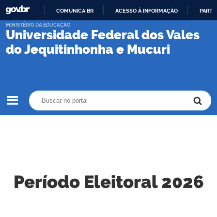
COMUNICA BR
ACESSO À INFORMAÇÃO
PARTI
IR
MINISTÉRIO DA EDUCAÇÃO
Universidade Federal dos Vales
PARA
O
do Jequitinhonha e Mucuri
CONTEÚDO
Buscar no portal
Buscar no portal
Período Eleitoral 2026