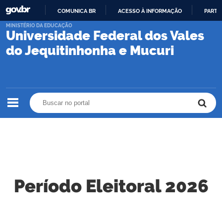
COMUNICA BR
ACESSO À INFORMAÇÃO
PARTI
IR
MINISTÉRIO DA EDUCAÇÃO
Universidade Federal dos Vales
PARA
O
do Jequitinhonha e Mucuri
CONTEÚDO
Buscar no portal
Buscar no portal
Período Eleitoral 2026