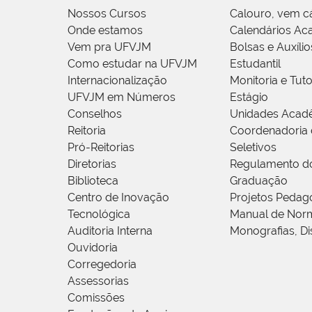
Nossos Cursos
Calouro, vem c
Onde estamos
Calendários Ac
Vem pra UFVJM
Bolsas e Auxílio
Como estudar na UFVJM
Estudantil
Internacionalização
Monitoria e Tuto
UFVJM em Números
Estágio
Conselhos
Unidades Acad
Reitoria
Coordenadoria 
Pró-Reitorias
Seletivos
Diretorias
Regulamento d
Biblioteca
Graduação
Centro de Inovação
Projetos Pedag
Tecnológica
Manual de Norm
Auditoria Interna
Monografias, Di
Ouvidoria
Corregedoria
Assessorias
Comissões