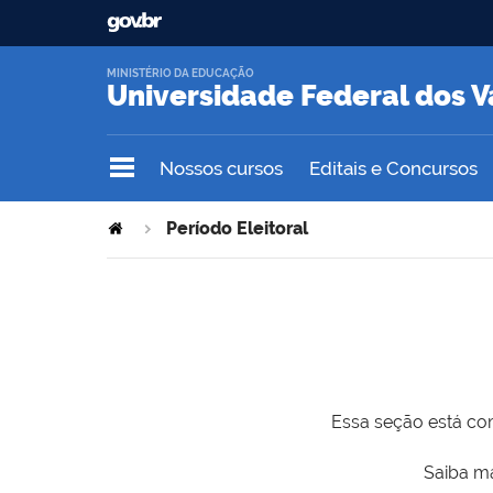
MINISTÉRIO DA EDUCAÇÃO
Universidade Federal dos V
Nossos cursos
Editais e Concursos
Período Eleitoral
Essa seção está com
Saiba ma