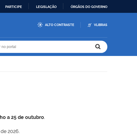
PARTICIPE
LEGISLAÇÃO
ÓRGÃOS DO GOVERNO
ALTO CONTRASTE
VLIBRAS
r no portal
r no portal
lho a 25 de outubro
.
 de 2026.