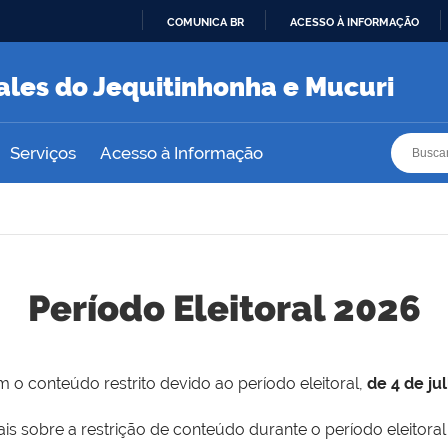
COMUNICA BR
ACESSO À INFORMAÇÃO
IR
PARA
ales do Jequitinhonha e Mucuri
O
CONTEÚDO
Busca
Busca
Serviços
Acesso à Informação
Período Eleitoral 2026
 o conteúdo restrito devido ao período eleitoral,
de 4 de ju
is sobre a restrição de conteúdo durante o período eleitoral