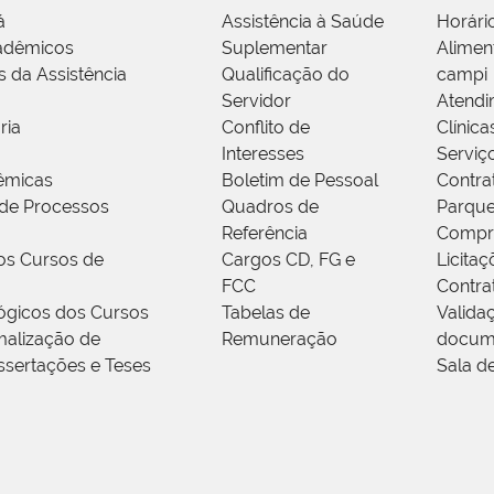
á
Assistência à Saúde
Horári
adêmicos
Suplementar
Alimen
s da Assistência
Qualificação do
campi
Servidor
Atendi
ria
Conflito de
Clínica
Interesses
Serviç
êmicas
Boletim de Pessoal
Contra
de Processos
Quadros de
Parque
Referência
Compr
os Cursos de
Cargos CD, FG e
Licitaç
FCC
Contra
ógicos dos Cursos
Tabelas de
Valida
alização de
Remuneração
docum
ssertações e Teses
Sala d