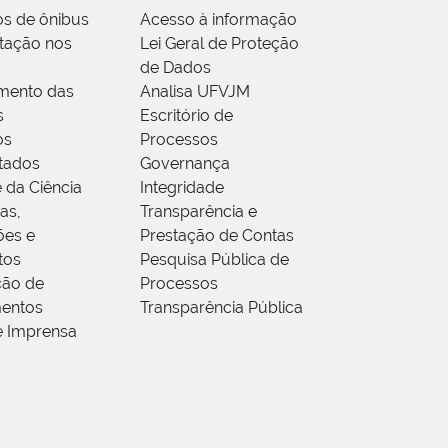
os de ônibus
Acesso à informação
tação nos
Lei Geral de Proteção
de Dados
mento das
Analisa UFVJM
s
Escritório de
os
Processos
tados
Governança
 da Ciência
Integridade
as,
Transparência e
ões e
Prestação de Contas
tos
Pesquisa Pública de
ção de
Processos
entos
Transparência Pública
e Imprensa