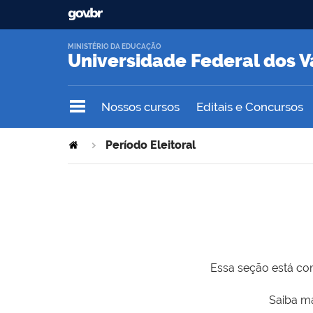
MINISTÉRIO DA EDUCAÇÃO
Universidade Federal dos V
Nossos cursos
Editais e Concursos
Período Eleitoral
Essa seção está com
Saiba ma