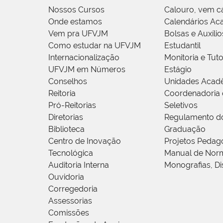
Nossos Cursos
Calouro, vem c
Onde estamos
Calendários Ac
Vem pra UFVJM
Bolsas e Auxílio
Como estudar na UFVJM
Estudantil
Internacionalização
Monitoria e Tuto
UFVJM em Números
Estágio
Conselhos
Unidades Acad
Reitoria
Coordenadoria 
Pró-Reitorias
Seletivos
Diretorias
Regulamento d
Biblioteca
Graduação
Centro de Inovação
Projetos Pedag
Tecnológica
Manual de Norm
Auditoria Interna
Monografias, Di
Ouvidoria
Corregedoria
Assessorias
Comissões