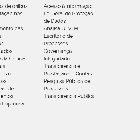
os de ônibus
Acesso à informação
tação nos
Lei Geral de Proteção
de Dados
mento das
Analisa UFVJM
s
Escritório de
os
Processos
tados
Governança
 da Ciência
Integridade
as,
Transparência e
ões e
Prestação de Contas
tos
Pesquisa Pública de
ção de
Processos
entos
Transparência Pública
e Imprensa