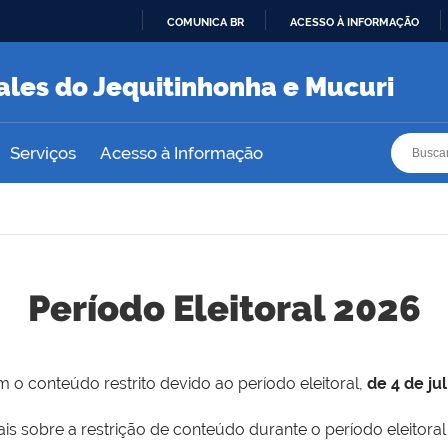
COMUNICA BR
ACESSO À INFORMAÇÃO
IR
PARA
ales do Jequitinhonha e Mucuri
O
CONTEÚDO
Busca
Busca
Serviços
Acesso à Informação
Período Eleitoral 2026
 o conteúdo restrito devido ao período eleitoral,
de 4 de ju
is sobre a restrição de conteúdo durante o período eleitoral