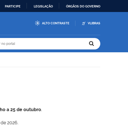
PARTICIPE
LEGISLAÇÃO
ÓRGÃOS DO GOVERNO
ALTO CONTRASTE
VLIBRAS
r no portal
r no portal
lho a 25 de outubro
.
 de 2026.