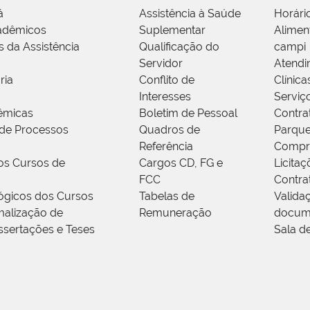
á
Assistência à Saúde
Horári
adêmicos
Suplementar
Alimen
s da Assistência
Qualificação do
campi
Servidor
Atendi
ria
Conflito de
Clínica
Interesses
Serviç
êmicas
Boletim de Pessoal
Contra
de Processos
Quadros de
Parque
Referência
Compr
os Cursos de
Cargos CD, FG e
Licitaç
FCC
Contra
ógicos dos Cursos
Tabelas de
Valida
alização de
Remuneração
docum
ssertações e Teses
Sala d