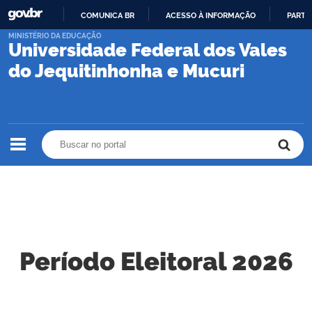
COMUNICA BR
ACESSO À INFORMAÇÃO
PARTI
IR
MINISTÉRIO DA EDUCAÇÃO
Universidade Federal dos Vales
PARA
O
do Jequitinhonha e Mucuri
CONTEÚDO
Buscar no portal
Buscar no portal
Período Eleitoral 2026