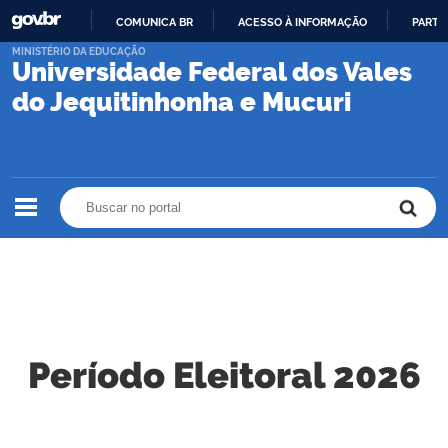
COMUNICA BR
ACESSO À INFORMAÇÃO
PARTI
IR
MINISTÉRIO DA EDUCAÇÃO
Universidade Federal dos Vales
PARA
O
do Jequitinhonha e Mucuri
CONTEÚDO
Buscar no portal
Buscar no portal
Período Eleitoral 2026