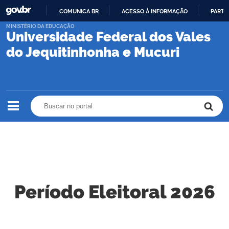
COMUNICA BR
ACESSO À INFORMAÇÃO
PARTI
IR
MINISTÉRIO DA EDUCAÇÃO
Universidade Federal dos Vales
PARA
O
do Jequitinhonha e Mucuri
CONTEÚDO
Buscar no portal
Buscar no portal
Período Eleitoral 2026