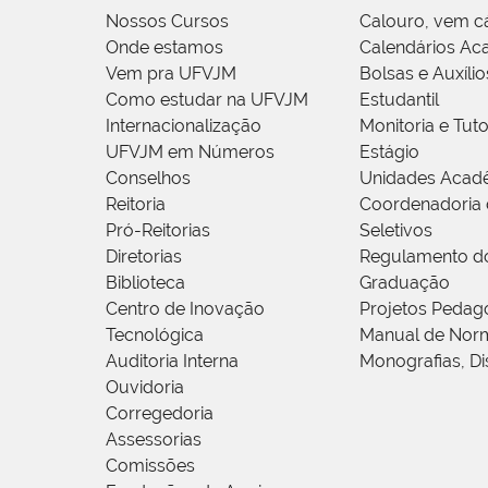
Nossos Cursos
Calouro, vem c
Onde estamos
Calendários Ac
Vem pra UFVJM
Bolsas e Auxílio
Como estudar na UFVJM
Estudantil
Internacionalização
Monitoria e Tuto
UFVJM em Números
Estágio
Conselhos
Unidades Acad
Reitoria
Coordenadoria 
Pró-Reitorias
Seletivos
Diretorias
Regulamento d
Biblioteca
Graduação
Centro de Inovação
Projetos Pedag
Tecnológica
Manual de Norm
Auditoria Interna
Monografias, Di
Ouvidoria
Corregedoria
Assessorias
Comissões