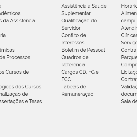
á
Assistência à Saúde
Horári
adêmicos
Suplementar
Alimen
s da Assistência
Qualificação do
campi
Servidor
Atendi
ria
Conflito de
Clínica
Interesses
Serviç
êmicas
Boletim de Pessoal
Contra
de Processos
Quadros de
Parque
Referência
Compr
os Cursos de
Cargos CD, FG e
Licitaç
FCC
Contra
ógicos dos Cursos
Tabelas de
Valida
alização de
Remuneração
docum
ssertações e Teses
Sala d