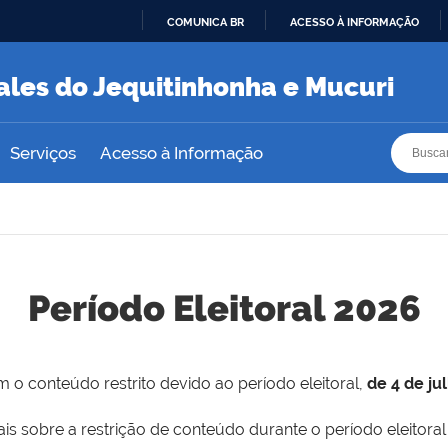
COMUNICA BR
ACESSO À INFORMAÇÃO
IR
PARA
ales do Jequitinhonha e Mucuri
O
CONTEÚDO
Busca
Busca
Serviços
Acesso à Informação
Período Eleitoral 2026
 o conteúdo restrito devido ao período eleitoral,
de 4 de ju
is sobre a restrição de conteúdo durante o período eleitoral