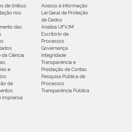
os de ônibus
Acesso à informação
tação nos
Lei Geral de Proteção
de Dados
mento das
Analisa UFVJM
s
Escritório de
os
Processos
tados
Governança
 da Ciência
Integridade
as,
Transparência e
ões e
Prestação de Contas
tos
Pesquisa Pública de
ção de
Processos
entos
Transparência Pública
e Imprensa