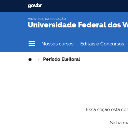
MINISTÉRIO DA EDUCAÇÃO
Universidade Federal dos V
Nossos cursos
Editais e Concursos
Período Eleitoral
Essa seção está com
Saiba ma