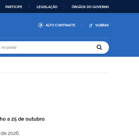
PARTICIPE
LEGISLAÇÃO
ÓRGÃOS DO GOVERNO
ALTO CONTRASTE
VLIBRAS
r no portal
r no portal
lho a 25 de outubro
.
 de 2026.