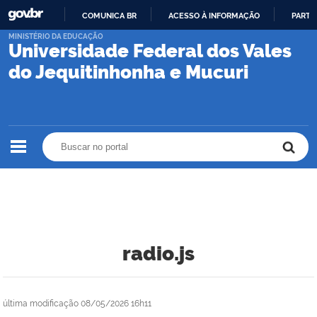
COMUNICA BR
ACESSO À INFORMAÇÃO
PARTI
IR
MINISTÉRIO DA EDUCAÇÃO
Universidade Federal dos Vales
PARA
O
do Jequitinhonha e Mucuri
CONTEÚDO
Buscar no portal
Buscar no portal
radio.js
última modificação
08/05/2026 16h11