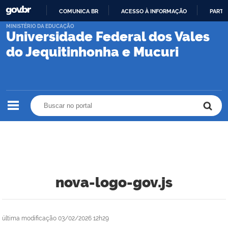
COMUNICA BR
ACESSO À INFORMAÇÃO
PARTI
IR
MINISTÉRIO DA EDUCAÇÃO
Universidade Federal dos Vales
PARA
O
do Jequitinhonha e Mucuri
CONTEÚDO
Buscar no portal
Buscar no portal
nova-logo-gov.js
última modificação
03/02/2026 12h29