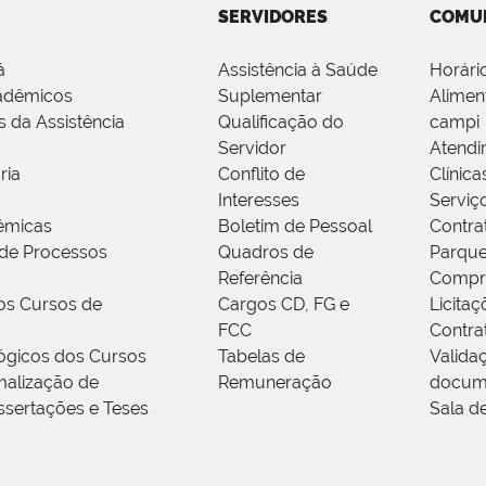
SERVIDORES
COMU
á
Assistência à Saúde
Horári
adêmicos
Suplementar
Alimen
s da Assistência
Qualificação do
campi
Servidor
Atendi
ria
Conflito de
Clínica
Interesses
Serviç
êmicas
Boletim de Pessoal
Contra
de Processos
Quadros de
Parque
Referência
Compr
os Cursos de
Cargos CD, FG e
Licitaç
FCC
Contra
ógicos dos Cursos
Tabelas de
Valida
alização de
Remuneração
docum
ssertações e Teses
Sala d