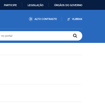
PARTICIPE
LEGISLAÇÃO
ÓRGÃOS DO GOVERNO
ALTO CONTRASTE
VLIBRAS
r no portal
r no portal