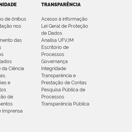
NIDADE
TRANSPARÊNCIA
os de ônibus
Acesso à informação
tação nos
Lei Geral de Proteção
de Dados
mento das
Analisa UFVJM
s
Escritório de
os
Processos
tados
Governança
 da Ciência
Integridade
as,
Transparência e
ões e
Prestação de Contas
tos
Pesquisa Pública de
ção de
Processos
entos
Transparência Pública
e Imprensa