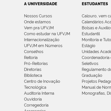
A UNIVERSIDADE
ESTUDANTES
Nossos Cursos
Calouro, vem c
Onde estamos
Calendários Ac
Vem pra UFVJM
Bolsas e Auxílio
Como estudar na UFVJM
Estudantil
Internacionalização
Monitoria e Tuto
UFVJM em Números
Estágio
Conselhos
Unidades Acad
Reitoria
Coordenadoria 
Pró-Reitorias
Seletivos
Diretorias
Regulamento d
Biblioteca
Graduação
Centro de Inovação
Projetos Pedag
Tecnológica
Manual de Norm
Auditoria Interna
Monografias, Di
Ouvidoria
Corregedoria