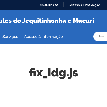
COMUNICA BR
ACESSO À INFORMAÇÃO
IR
PARA
ales do Jequitinhonha e Mucuri
O
CONTEÚDO
Busca
Busca
Serviços
Acesso à Informação
fix_idg.js