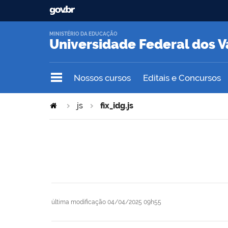
MINISTÉRIO DA EDUCAÇÃO
Universidade Federal dos V
Nossos cursos
Editais e Concursos
js
fix_idg.js
última modificação
04/04/2025 09h55