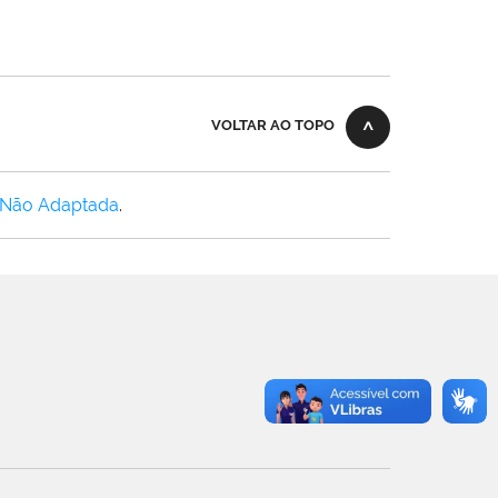
VOLTAR AO TOPO
 Não Adaptada
.