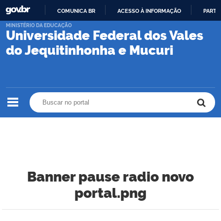
COMUNICA BR
ACESSO À INFORMAÇÃO
PARTI
IR
MINISTÉRIO DA EDUCAÇÃO
Universidade Federal dos Vales
PARA
O
do Jequitinhonha e Mucuri
CONTEÚDO
Buscar no portal
Buscar no portal
Banner pause radio novo
portal.png