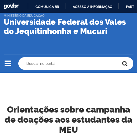
COMUNICA BR
ACESSO À INFORMAÇÃO
PARTI
IR
MINISTÉRIO DA EDUCAÇÃO
Universidade Federal dos Vales
PARA
O
do Jequitinhonha e Mucuri
CONTEÚDO
Buscar no portal
Buscar no portal
Orientações sobre campanha
de doações aos estudantes da
MEU