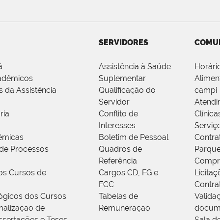
SERVIDORES
COMU
á
Assistência à Saúde
Horári
adêmicos
Suplementar
Alimen
s da Assistência
Qualificação do
campi
Servidor
Atendi
ria
Conflito de
Clínica
Interesses
Serviç
êmicas
Boletim de Pessoal
Contra
de Processos
Quadros de
Parque
Referência
Compr
os Cursos de
Cargos CD, FG e
Licitaç
FCC
Contra
ógicos dos Cursos
Tabelas de
Valida
alização de
Remuneração
docum
ssertações e Teses
Sala d