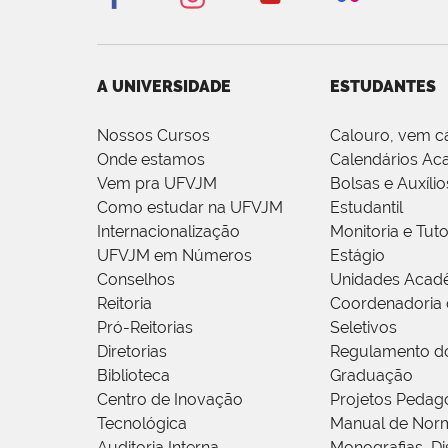
A UNIVERSIDADE
ESTUDANTES
Nossos Cursos
Calouro, vem c
Onde estamos
Calendários Ac
Vem pra UFVJM
Bolsas e Auxílio
Como estudar na UFVJM
Estudantil
Internacionalização
Monitoria e Tuto
UFVJM em Números
Estágio
Conselhos
Unidades Acad
Reitoria
Coordenadoria 
Pró-Reitorias
Seletivos
Diretorias
Regulamento d
Biblioteca
Graduação
Centro de Inovação
Projetos Pedag
Tecnológica
Manual de Norm
Auditoria Interna
Monografias, Di