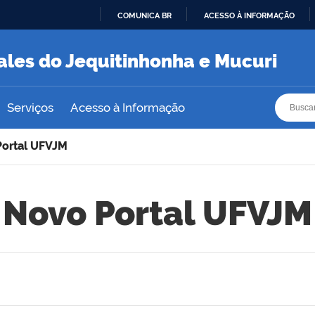
COMUNICA BR
ACESSO À INFORMAÇÃO
IR
PARA
ales do Jequitinhonha e Mucuri
O
CONTEÚDO
Busca
Busca
Serviços
Acesso à Informação
Portal UFVJM
Novo Portal UFVJM