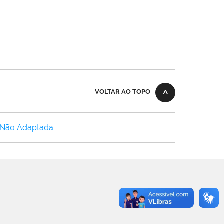
VOLTAR AO TOPO
 Não Adaptada
.