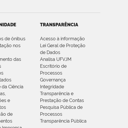
NIDADE
TRANSPARÊNCIA
os de ônibus
Acesso à informação
tação nos
Lei Geral de Proteção
de Dados
mento das
Analisa UFVJM
s
Escritório de
os
Processos
tados
Governança
 da Ciência
Integridade
as,
Transparência e
ões e
Prestação de Contas
tos
Pesquisa Pública de
ção de
Processos
entos
Transparência Pública
e Imprensa