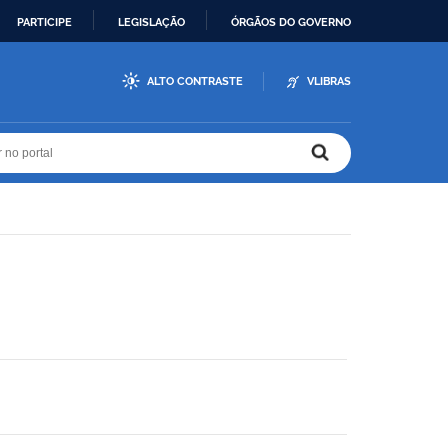
PARTICIPE
LEGISLAÇÃO
ÓRGÃOS DO GOVERNO
ALTO CONTRASTE
VLIBRAS
r no portal
r no portal