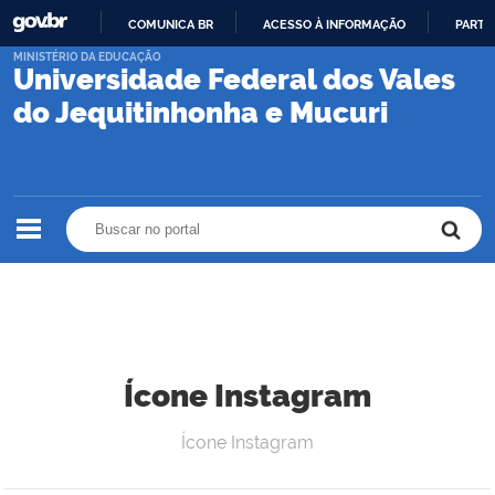
COMUNICA BR
ACESSO À INFORMAÇÃO
PARTI
IR
MINISTÉRIO DA EDUCAÇÃO
Universidade Federal dos Vales
PARA
O
do Jequitinhonha e Mucuri
CONTEÚDO
Buscar no portal
Buscar no portal
Ícone Instagram
Ícone Instagram