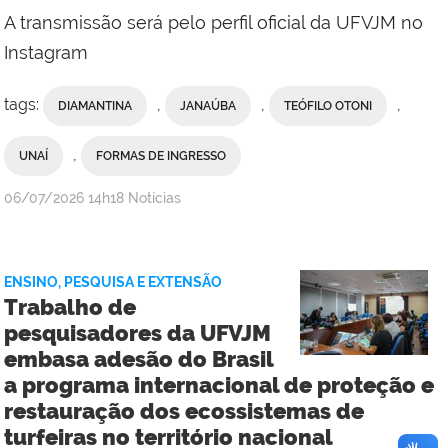
A transmissão será pelo perfil oficial da UFVJM no
Instagram
tags:
,
,
,
DIAMANTINA
JANAÚBA
TEÓFILO OTONI
,
UNAÍ
FORMAS DE INGRESSO
publicado
06/07/2026
14h18
Notícias
ENSINO, PESQUISA E EXTENSÃO
Trabalho de
pesquisadores da UFVJM
embasa adesão do Brasil
a programa internacional de proteção e
restauração dos ecossistemas de
turfeiras no território nacional