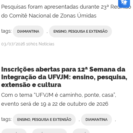
Pesquisas foram apresentadas durante 23ª Reunião
do Comitê Nacional de Zonas Úmidas
tags:
,
DIAMANTINA
ENSINO, PESQUISA E EXTENSÃO
publicado
03/07/2026
10h01
Notícias
Inscrições abertas para 12ª Semana da
Integração da UFVJM: ensino, pesquisa,
extensão e cultura
Com o tema “UFVJM é caminho, ponte, casa”,
evento será de 19 a 22 de outubro de 2026
tags:
,
,
ENSINO, PESQUISA E EXTENSÃO
DIAMANTINA