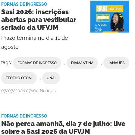
FORMAS DE INGRESSO
Sasi 2026: inscrições
abertas para vestibular
seriado da UFVJM
Prazo termina no dia 11 de
agosto
tags:
,
,
,
FORMAS DE INGRESSO
DIAMANTINA
JANAÚBA
,
TEÓFILO OTONI
UNAÍ
publicado
07/07/2026
07h00
Notícias
FORMAS DE INGRESSO
Não perca amanhã, dia 7 de julho: live
sobre a Sasi 2026 da UFVJM