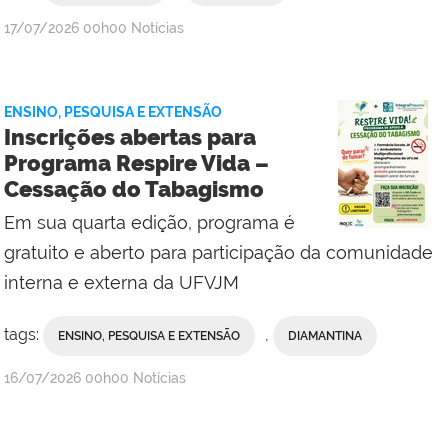
publicado
17/07/2026
00h00
Notícias
ENSINO, PESQUISA E EXTENSÃO
Inscrições abertas para
Programa Respire Vida –
Cessação do Tabagismo
Em sua quarta edição, programa é
gratuito e aberto para participação da comunidade
interna e externa da UFVJM
tags:
,
ENSINO, PESQUISA E EXTENSÃO
DIAMANTINA
publicado
16/07/2026
00h00
Notícias