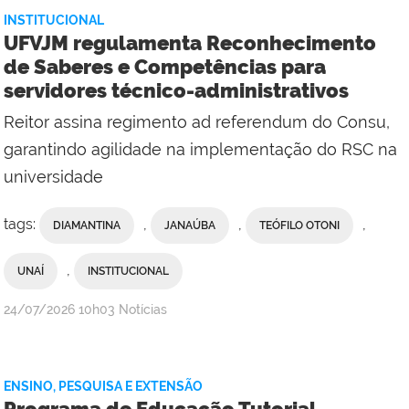
INSTITUCIONAL
UFVJM regulamenta Reconhecimento
de Saberes e Competências para
servidores técnico-administrativos
Reitor assina regimento ad referendum do Consu,
garantindo agilidade na implementação do RSC na
universidade
tags:
,
,
,
DIAMANTINA
JANAÚBA
TEÓFILO OTONI
,
UNAÍ
INSTITUCIONAL
publicado
24/07/2026
10h03
Notícias
ENSINO, PESQUISA E EXTENSÃO
Programa de Educação Tutorial