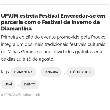
UFVJM estreia Festival Enveredar-se em
parceria com o Festival de Inverno de
Diamantina
Primeira edição do evento promovido pela Proexc
integra um dos mais tradicionais festivais culturais
de Minas Gerais e reúne atividades gratuitas entre
os dias 10 e 16 de agosto.
tags:
,
,
,
DIAMANTINA
JANAÚBA
TEÓFILO OTONI
,
UNAÍ
EVENTO
publicado
07/08/2026
00h00
Link