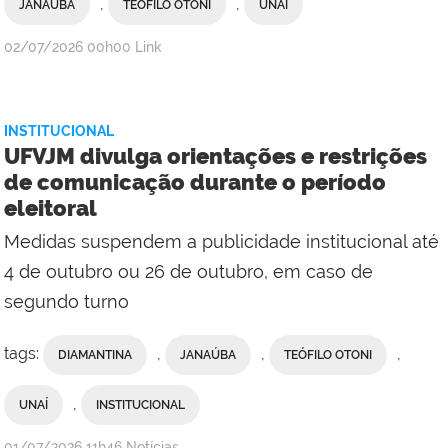
,
,
JANAÚBA
TEÓFILO OTONI
UNAÍ
publicado
02/07/2026
00h00
Link
INSTITUCIONAL
UFVJM divulga orientações e restrições
de comunicação durante o período
eleitoral
Medidas suspendem a publicidade institucional até
4 de outubro ou 26 de outubro, em caso de
segundo turno
tags:
,
,
,
DIAMANTINA
JANAÚBA
TEÓFILO OTONI
,
UNAÍ
INSTITUCIONAL
publicado
01/07/2026
11h46
Notícias