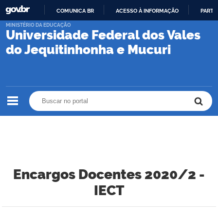
COMUNICA BR
ACESSO À INFORMAÇÃO
PARTI
IR
MINISTÉRIO DA EDUCAÇÃO
Universidade Federal dos Vales
PARA
O
do Jequitinhonha e Mucuri
CONTEÚDO
Buscar no portal
Buscar no portal
Encargos Docentes 2020/2 -
IECT