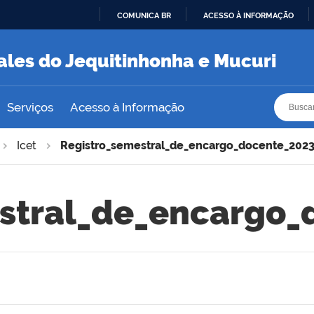
COMUNICA BR
ACESSO À INFORMAÇÃO
IR
PARA
ales do Jequitinhonha e Mucuri
O
CONTEÚDO
Busca
Busca
Serviços
Acesso à Informação
Icet
Registro_semestral_de_encargo_docente_2023
stral_de_encargo_