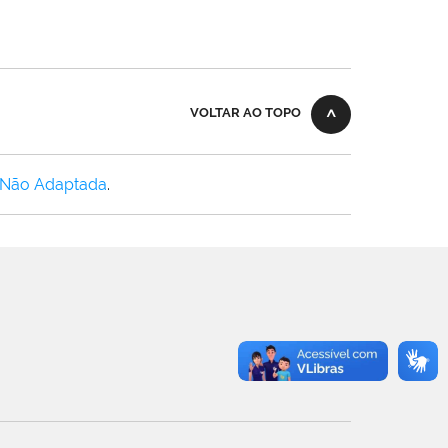
VOLTAR AO TOPO
 Não Adaptada
.