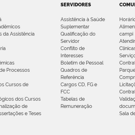
SERVIDORES
COMU
á
Assistência à Saúde
Horári
adêmicos
Suplementar
Alimen
s da Assistência
Qualificação do
campi
Servidor
Atendi
ria
Conflito de
Clínica
Interesses
Serviç
êmicas
Boletim de Pessoal
Contra
de Processos
Quadros de
Parque
Referência
Compr
os Cursos de
Cargos CD, FG e
Licitaç
FCC
Contra
ógicos dos Cursos
Tabelas de
Valida
alização de
Remuneração
docum
ssertações e Teses
Sala d