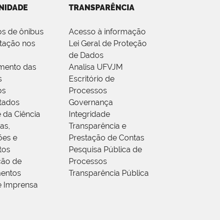
NIDADE
TRANSPARÊNCIA
os de ônibus
Acesso à informação
tação nos
Lei Geral de Proteção
de Dados
mento das
Analisa UFVJM
s
Escritório de
os
Processos
tados
Governança
 da Ciência
Integridade
as,
Transparência e
ões e
Prestação de Contas
tos
Pesquisa Pública de
ção de
Processos
entos
Transparência Pública
e Imprensa