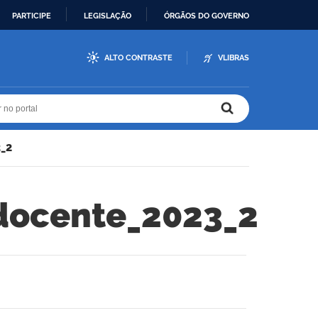
PARTICIPE
LEGISLAÇÃO
ÓRGÃOS DO GOVERNO
ALTO CONTRASTE
VLIBRAS
r no portal
r no portal
_2
docente_2023_2