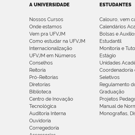
A UNIVERSIDADE
ESTUDANTES
Nossos Cursos
Calouro, vem c
Onde estamos
Calendários Ac
Vem pra UFVJM
Bolsas e Auxílio
Como estudar na UFVJM
Estudantil
Internacionalização
Monitoria e Tuto
UFVJM em Números
Estágio
Conselhos
Unidades Acad
Reitoria
Coordenadoria 
Pró-Reitorias
Seletivos
Diretorias
Regulamento d
Biblioteca
Graduação
Centro de Inovação
Projetos Pedag
Tecnológica
Manual de Norm
Auditoria Interna
Monografias, Di
Ouvidoria
Corregedoria