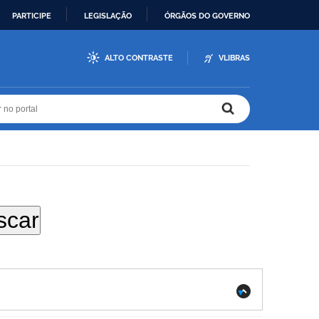
PARTICIPE
LEGISLAÇÃO
ÓRGÃOS DO GOVERNO
ALTO CONTRASTE
VLIBRAS
r no portal
r no portal
.