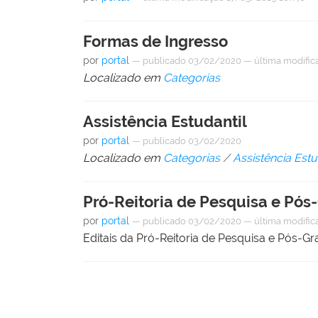
Formas de Ingresso
por
portal
—
publicado
03/02/2020
—
última modific
Localizado em
Categorias
Assistência Estudantil
por
portal
—
publicado
03/02/2020
Localizado em
Categorias
/
Assistência Estu
Pró-Reitoria de Pesquisa e Pó
por
portal
—
publicado
03/02/2020
—
última modific
Editais da Pró-Reitoria de Pesquisa e Pós