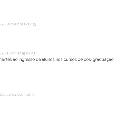
ação
18/08/2025 08h23
ação
31/10/2025 16h03
nentes ao ingresso de alunos nos cursos de pós-graduação: St
ação
04/04/2025 11h39