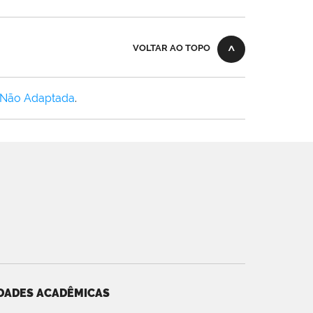
VOLTAR AO TOPO
 Não Adaptada
.
DADES ACADÊMICAS