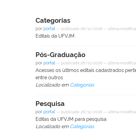
Categorias
por
portal
—
publicado
26/11/2018
—
última modific
Editais da UFVJM
Pós-Graduação
por
portal
—
publicado
26/11/2018
—
última modific
Acesses os últimos editais cadastrados perti
entre outros
Localizado em
Categorias
Pesquisa
por
portal
—
publicado
26/11/2018
—
última modific
Editas da UFVJM para pesquisa
Localizado em
Categorias