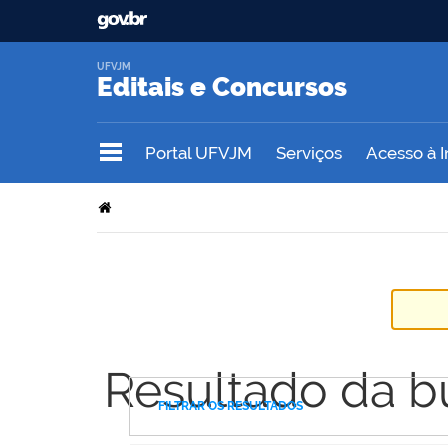
UFVJM
Editais e Concursos
Portal UFVJM
Serviços
Acesso à 
Resultado da b
FILTRAR OS RESULTADOS