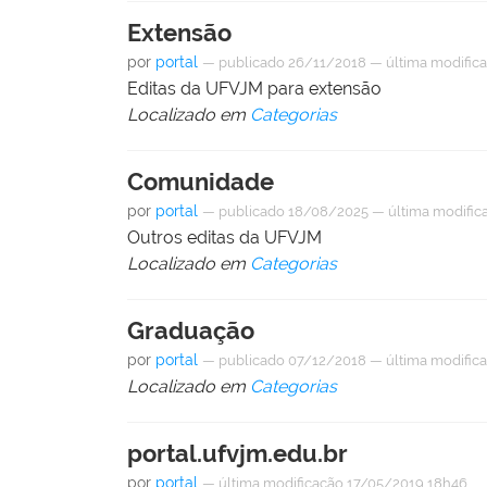
Extensão
por
portal
—
publicado
26/11/2018
—
última modific
Editas da UFVJM para extensão
Localizado em
Categorias
Comunidade
por
portal
—
publicado
18/08/2025
—
última modific
Outros editas da UFVJM
Localizado em
Categorias
Graduação
por
portal
—
publicado
07/12/2018
—
última modific
Localizado em
Categorias
portal.ufvjm.edu.br
por
portal
—
última modificação
17/05/2019 18h46