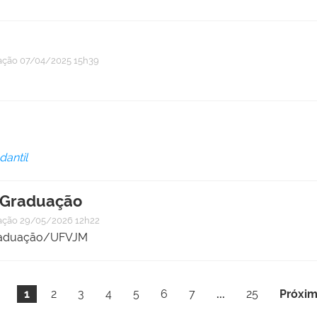
ação
07/04/2025 15h39
dantil
s-Graduação
ação
29/05/2026 12h22
-Graduação/UFVJM
1
2
3
4
5
6
7
...
25
Próxim