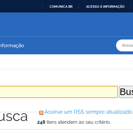
COMUNICA BR
ACESSO À INFORMAÇÃO
IR
PARA
O
CONTEÚDO
Busca
Busca
Informação
usca
Assinar um RSS sempre atualizado
248
itens atendem ao seu critério.