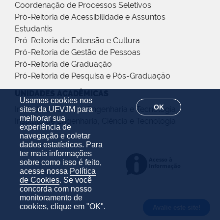
Coordenação de Processos Seletivos
Pró-Reitoria de Acessibilidade e Assuntos
Estudantis
Pró-Reitoria de Extensão e Cultura
Pró-Reitoria de Gestão de Pessoas
Pró-Reitoria de Graduação
Pró-Reitoria de Pesquisa e Pós-Graduação
UNIDADES ACADÊMICAS
Usamos cookies nos
OK
Instituto de Ciência, Engenharia e Tecnologia
sites da UFVJM para
melhorar sua
Instituto de Engenharia, Ciência e Tecnologia
experiência de
navegação e coletar
dados estatísticos. Para
ter mais informações
sobre como isso é feito,
acesse nossa
Política
de Cookies
. Se você
concorda com nosso
monitoramento de
cookies, clique em "OK".
Avalie este site!