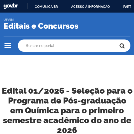
COMUNICA BR
ACESSO À INFORMAÇÃO
PARTI
IR
UFVJM
PARA
Editais e Concursos
O
CONTEÚDO
Buscar no portal
Buscar no portal
Edital 01/2026 - Seleção para o
Programa de Pós-graduação
em Química para o primeiro
semestre acadêmico do ano de
2026