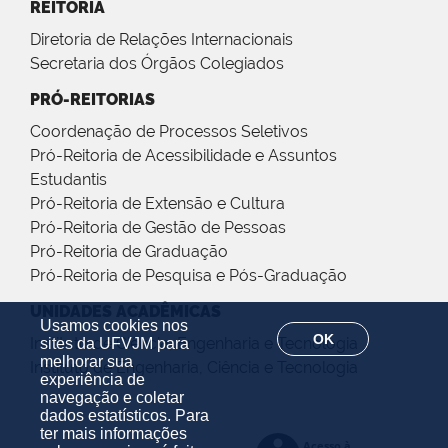
REITORIA
Diretoria de Relações Internacionais
Secretaria dos Órgãos Colegiados
PRÓ-REITORIAS
Coordenação de Processos Seletivos
Pró-Reitoria de Acessibilidade e Assuntos
Estudantis
Pró-Reitoria de Extensão e Cultura
Pró-Reitoria de Gestão de Pessoas
Pró-Reitoria de Graduação
Pró-Reitoria de Pesquisa e Pós-Graduação
UNIDADES ACADÊMICAS
Usamos cookies nos
OK
Instituto de Ciência, Engenharia e Tecnologia
sites da UFVJM para
melhorar sua
Instituto de Engenharia, Ciência e Tecnologia
experiência de
navegação e coletar
dados estatísticos. Para
ter mais informações