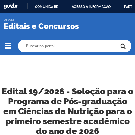
COMUNICA BR
ACESSO À INFORMAÇÃO
PARTI
IR
UFVJM
PARA
Editais e Concursos
O
CONTEÚDO
Buscar no portal
Buscar no portal
Edital 19/2026 - Seleção para o
Programa de Pós-graduação
em Ciências da Nutrição para o
primeiro semestre acadêmico
do ano de 2026