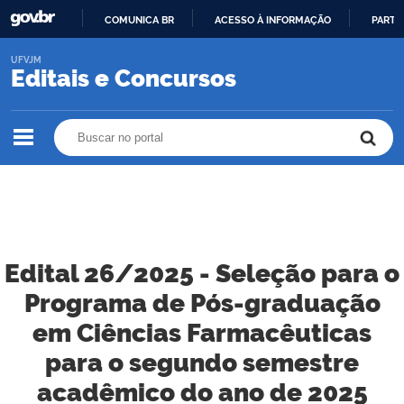
COMUNICA BR
ACESSO À INFORMAÇÃO
PARTI
IR
UFVJM
PARA
Editais e Concursos
O
CONTEÚDO
Buscar no portal
Buscar no portal
Edital 26/2025 - Seleção para o
Programa de Pós-graduação
em Ciências Farmacêuticas
para o segundo semestre
acadêmico do ano de 2025