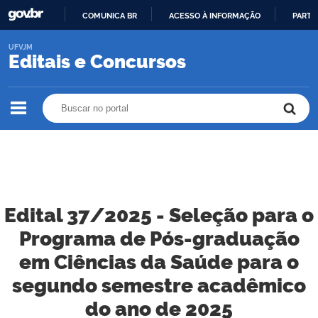
COMUNICA BR
ACESSO À INFORMAÇÃO
PARTI
IR
UFVJM
PARA
Editais e Concursos
O
CONTEÚDO
Buscar no portal
Buscar no portal
Edital 37/2025 - Seleção para o
Programa de Pós-graduação
em Ciências da Saúde para o
segundo semestre acadêmico
do ano de 2025