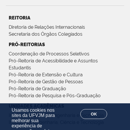
REITORIA
Diretoria de Relações Internacionais
Secretaria dos Órgãos Colegiados
PRÓ-REITORIAS
Coordenação de Processos Seletivos
Pró-Reitoria de Acessibilidade e Assuntos
Estudantis
Pró-Reitoria de Extensão e Cultura
Pró-Reitoria de Gestão de Pessoas
Pró-Reitoria de Graduação
Pró-Reitoria de Pesquisa e Pós-Graduação
UNIDADES ACADÊMICAS
Usamos cookies nos
OK
Instituto de Ciência, Engenharia e Tecnologia
sites da UFVJM para
melhorar sua
Instituto de Engenharia, Ciência e Tecnologia
experiência de