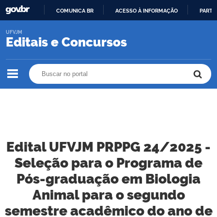
COMUNICA BR
ACESSO À INFORMAÇÃO
PARTI
IR
UFVJM
PARA
Editais e Concursos
O
CONTEÚDO
Buscar no portal
Buscar no portal
Edital UFVJM PRPPG 24/2025 -
Seleção para o Programa de
Pós-graduação em Biologia
Animal para o segundo
semestre acadêmico do ano de