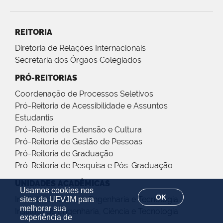
REITORIA
Diretoria de Relações Internacionais
Secretaria dos Órgãos Colegiados
PRÓ-REITORIAS
Coordenação de Processos Seletivos
Pró-Reitoria de Acessibilidade e Assuntos
Estudantis
Pró-Reitoria de Extensão e Cultura
Pró-Reitoria de Gestão de Pessoas
Pró-Reitoria de Graduação
Pró-Reitoria de Pesquisa e Pós-Graduação
UNIDADES ACADÊMICAS
Usamos cookies nos
OK
Instituto de Ciência, Engenharia e Tecnologia
sites da UFVJM para
melhorar sua
Instituto de Engenharia, Ciência e Tecnologia
experiência de