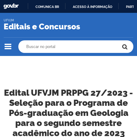
COMUNICA BR
ACESSO À INFORMAÇÃO
PARTI
IR
UFVJM
PARA
Editais e Concursos
O
CONTEÚDO
Buscar no portal
Buscar no portal
Edital UFVJM PRPPG 27/2023 -
Seleção para o Programa de
Pós-graduação em Geologia
para o segundo semestre
acadêmico do ano de 2023