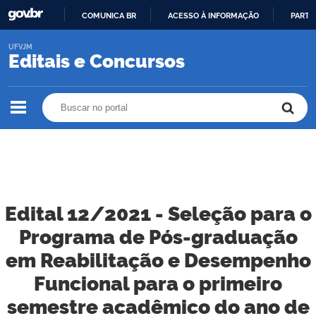
COMUNICA BR
ACESSO À INFORMAÇÃO
PARTI
IR
UFVJM
PARA
Editais e Concursos
O
CONTEÚDO
Buscar no portal
Buscar no portal
Edital 12/2021 - Seleção para o
Programa de Pós-graduação
em Reabilitação e Desempenho
Funcional para o primeiro
semestre acadêmico do ano de