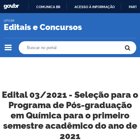
COMUNICA BR
ACESSO À INFORMAÇÃO
PARTI
IR
UFVJM
PARA
Editais e Concursos
O
CONTEÚDO
Buscar no portal
Buscar no portal
Edital 03/2021 - Seleção para o
Programa de Pós-graduação
em Química para o primeiro
semestre acadêmico do ano de
2021