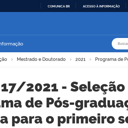
COMUNICA BR
ACESSO À INFORMAÇÃO
IR
PARA
O
CONTEÚDO
Busca
Busca
Informação
ação
Mestrado e Doutorado
2021
Programa de P
 17/2021 - Seleção
ama de Pós-gradua
a para o primeiro 