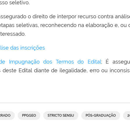
so seletivo.
 assegurado o direito de interpor recurso contra anál
etapas seletivas, reconhecendo na elaboração e, ou 
nteressado.
ise das inscrições
de Impugnação dos Termos do Edital
: É assegu
este Edital diante de ilegalidade, erro ou inconsis
RRADO
PPGGEO
STRICTO SENSU
PÓS-GRADUAÇÃO
2