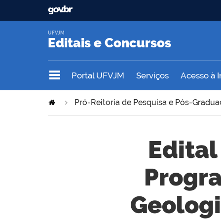
UFVJM
Editais e Concursos
Portal UFVJM
Serviços
Acesso à 
>
Pró-Reitoria de Pesquisa e Pós-Gradu
Edital
Progr
Geologi