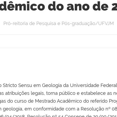
dêmico do ano de 
Pró-reitoria de Pesquisa e Pós-graduação/UFVJM
Stricto Sensu em Geologia da Universidade Federal
s atribuições legais, torna público e estabelece as 
gas do curso de Mestrado Acadêmico do referido Pr
 geologia, em conformidade com a Resolução nº 0
6/04/2018, Resolução nº 54 Consepe de 20/09/2017 