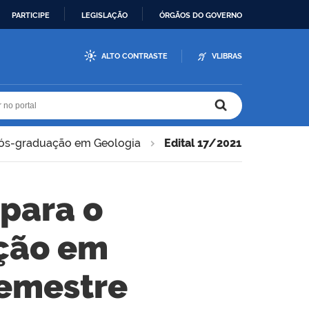
PARTICIPE
LEGISLAÇÃO
ÓRGÃOS DO GOVERNO
ALTO CONTRASTE
VLIBRAS
r no portal
r no portal
ós-graduação em Geologia
Edital 17/2021
 para o
ção em
semestre