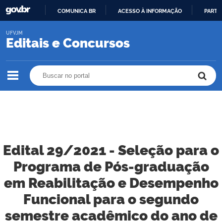
COMUNICA BR
ACESSO À INFORMAÇÃO
PARTI
IR
UFVJM
PARA
Editais e Concursos
O
CONTEÚDO
Buscar no portal
Buscar no portal
Edital 29/2021 - Seleção para o
Programa de Pós-graduação
em Reabilitação e Desempenho
Funcional para o segundo
semestre acadêmico do ano de