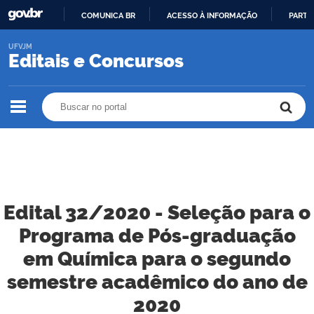
COMUNICA BR
ACESSO À INFORMAÇÃO
PARTI
IR
UFVJM
PARA
Editais e Concursos
O
CONTEÚDO
Buscar no portal
Buscar no portal
Edital 32/2020 - Seleção para o
Programa de Pós-graduação
em Química para o segundo
semestre acadêmico do ano de
2020