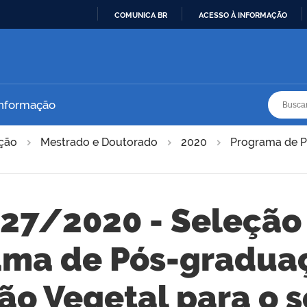
COMUNICA BR
ACESSO À INFORMAÇÃO
IR
PARA
O
CONTEÚDO
Busca
Busca
Informação
ação
Mestrado e Doutorado
2020
Programa de P
 27/2020 - Seleção
ama de Pós-gradua
ão Vegetal para o 