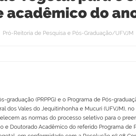
e acadêmico do ano
Pró-Reitoria de Pesquisa e Pós-Graduação/UFVJM
 Pós-graduação (PRPPG) e o Programa de Pós-gradua
al dos Vales do Jequitinhonha e Mucuri (UFVJM), no 
abelecem as normas do processo seletivo para o pre
o e Doutorado Acadêmico do referido Programa de 
getal, em conformidade com a Resolução nº 08 Co