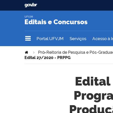
UFVJM
Editais e Concursos
Portal UFVJM
Serviços
Acesso à 
Pró-Reitoria de Pesquisa e Pós-Gradu
>
Edital 27/2020 - PRPPG
Edital
Progr
Produç