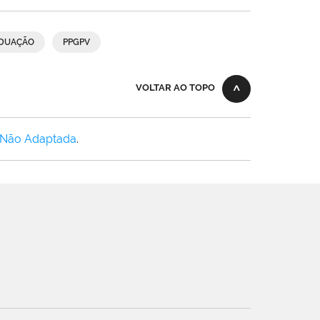
DUAÇÃO
PPGPV
VOLTAR AO TOPO
 Não Adaptada
.