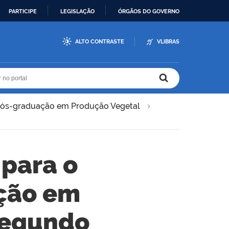
PARTICIPE
LEGISLAÇÃO
ÓRGÃOS DO GOVERNO
ALTO CONTRASTE
VLIBRAS
r no portal
r no portal
ós-graduação em Produção Vegetal
 para o
ção em
segundo