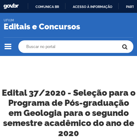
COMUNICA BR
ACESSO À INFORMAÇÃO
PARTI
IR
UFVJM
PARA
Editais e Concursos
O
CONTEÚDO
Buscar no portal
Buscar no portal
Edital 37/2020 - Seleção para o
Programa de Pós-graduação
em Geologia para o segundo
semestre acadêmico do ano de
2020