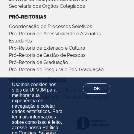
Secretaria dos Órgãos Colegiados
PRÓ-REITORIAS
Coordenação de Processos Seletivos
Pró-Reitoria de Acessibilidade e Assuntos
Estudantis
Pró-Reitoria de Extensão e Cultura
Pró-Reitoria de Gestão de Pessoas
Pró-Reitoria de Graduação
Pró-Reitoria de Pesquisa e Pós-Graduação
UNIDADES ACADÊMICAS
Usamos cookies nos
OK
Instituto de Ciência, Engenharia e Tecnologia
sites da UFVJM para
melhorar sua
Instituto de Engenharia, Ciência e Tecnologia
experiência de
navegação e coletar
dados estatísticos. Para
ter mais informações
sobre como isso é feito,
acesse nossa
Política
de Cookies
. Se você