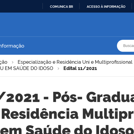
COMUNICA BR
ACESSO À INFORMAÇÃO
IR
PARA
O
CONTEÚDO
Busca
Busca
Informação
ação
Especialização e Residência Uni e Multiprofissional
U EM SAÚDE DO IDOSO
Edital 11/2021
1/2021 - Pós- Gradu
Residência Multipr
em Saúde do Idoso