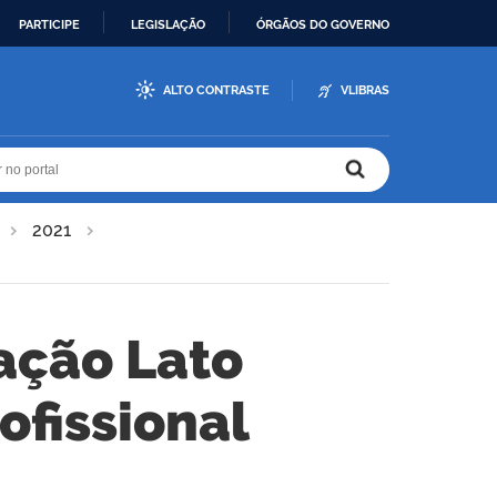
PARTICIPE
LEGISLAÇÃO
ÓRGÃOS DO GOVERNO
ALTO CONTRASTE
VLIBRAS
r no portal
r no portal
2021
ação Lato
ofissional