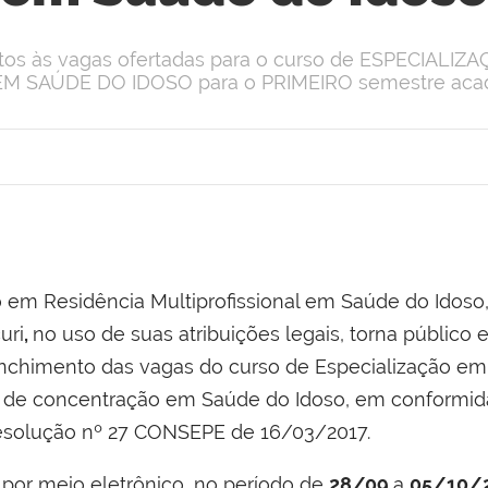
tos às vagas ofertadas para o curso de ESPECIALI
 SAÚDE DO IDOSO para o PRIMEIRO semestre acad
 em Residência Multiprofissional em Saúde do Idoso,
uri
,
no uso de suas atribuições legais, torna público
nchimento das vagas do curso de Especialização em 
 de concentração em Saúde do Idoso, em conformid
solução nº 27 CONSEPE de 16/03/2017.
s por meio eletrônico, no período de
28/09
a
05/10/