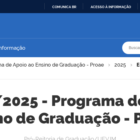
COMUNICA BR
ACESSO À INFORMAÇÃO
IR
PARA
O
CONTEÚDO
Busca
Busca
Informação
a de Apoio ao Ensino de Graduação - Proae
2025
E
/2025 - Programa d
no de Graduação - 
Pró-Reitoria de Graduação/UFVJM