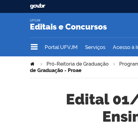
UFVJM
Editais e Concursos
Portal UFVJM
Serviços
Acesso à 
Pró-Reitoria de Graduação
Program
de Graduação - Proae
Edital 01
Ensi