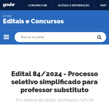
COMUNICA BR
ACESSO À INFORMAÇÃO
PARTI
IR
UFVJM
PARA
Editais e Concursos
O
CONTEÚDO
Buscar no portal
Buscar no portal
Edital 84/2024 - Processo
seletivo simplificado para
professor substituto
Pró-Reitoria de Gestão de Pessoas/UFVJM